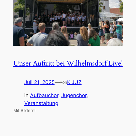
Unser Auftritt bei Wilhelmsdorf Live!
Juli 21, 2025
—
KIJUZ
von
in
Aufbauchor
, 
Jugenchor
, 
Veranstaltung
Mit Bildern!