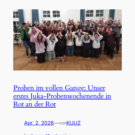
Proben im vollen Gange: Unser
erstes Juka-Probenwochenende in
Rot an der Rot
Apr. 2, 2026
—
KIJUZ
von