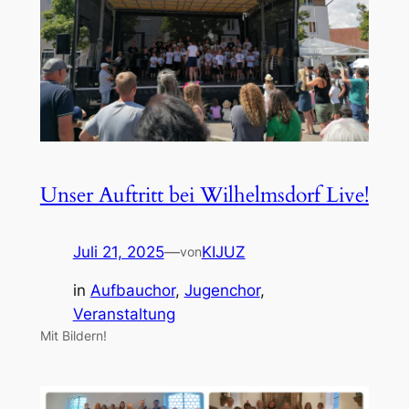
Unser Auftritt bei Wilhelmsdorf Live!
Juli 21, 2025
—
KIJUZ
von
in
Aufbauchor
, 
Jugenchor
, 
Veranstaltung
Mit Bildern!