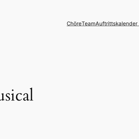
Chöre
Team
Auftrittskalender
sical