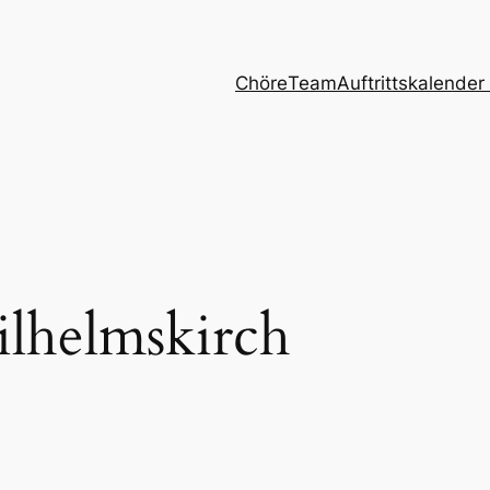
Chöre
Team
Auftrittskalender
lhelmskirch