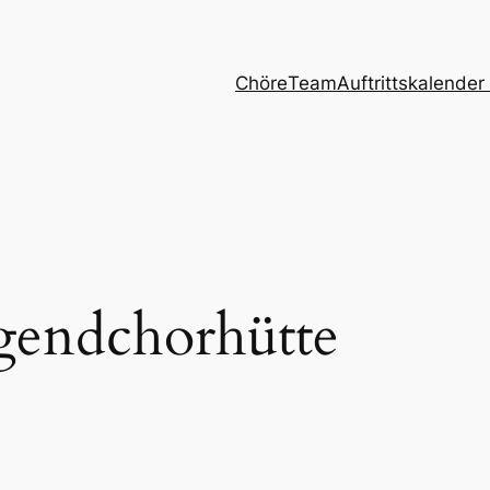
Chöre
Team
Auftrittskalender
gendchorhütte